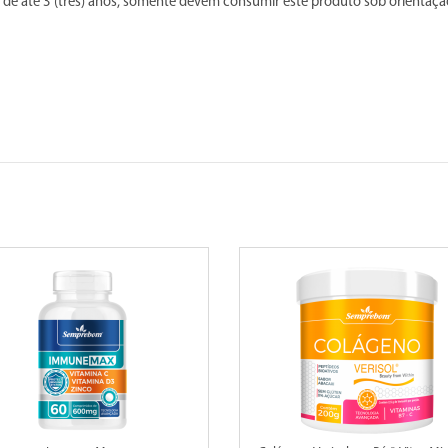
de até 3 (três) anos, somente devem consumir este produto sob orientação