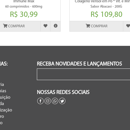
Immune Max
Colágeno Verisol em Pó ® Vit. e Min
60 comprimidos - 600mg
Sabor Abacaxi - 200G
R$ 30,99
R$ 109,80
COMPRAR
COMPRAR
AS:
RECEBA NOVIDADES E LANÇAMENTOS
ria
ias
NOSSAS REDES SOCIAIS
buição
da
rização
ro
to