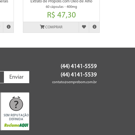
erais
Extrato de Própolis com Óleo de Alho
60 cápsulas - 400mg
R$ 47,30
COMPRAR
(44) 4141-5559
(44) 4141-5539
Enviar
contato@semprebom.com.br
SEM REPUTAÇÃO
DEFINIDA