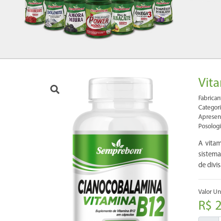
Vit
Fabrica
Categori
Apresen
Posologi
A vita
sistema
de divis
Valor Uni
R$ 