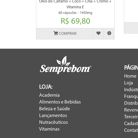
Oleo de Cártamo + Coco + Chia + Cromo +
Vitamina E
60 cápsulas - 1450mg
R$ 69,80
COMPRAR
PÁGIN
Home
Loja
LOJA:
Indúst
Academia
Franqu
Alimentos e Bebidas
Distri
Beleza e Saúde
Reven
Lançamentos
Tercei
Nutracêuticos
Cadast
Vitaminas
Conta