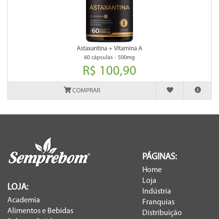
Astaxantina + Vitamina A
60 cápsulas - 500mg
R$ 100,90
COMPRAR
PÁGINAS:
Home
Loja
LOJA:
Indústria
Academia
Franquias
Alimentos e Bebidas
Distribuição