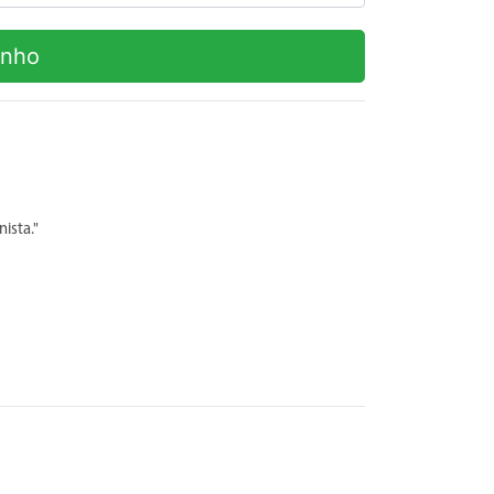
inho
ista."