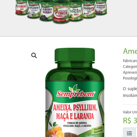
Amei
Fabrica
Categori
Apresen
Posologi
O suple
insolúv
Valor Uni
R$ 