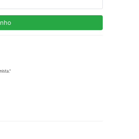
inho
ista."