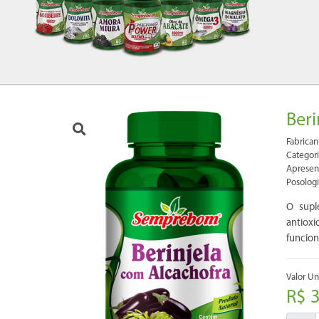
Beri
Fabrica
Categori
Apresen
Posologi
O supl
antioxi
funcion
Valor Uni
R$ 