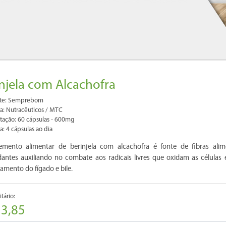
njela com Alcachofra
nte: Semprebom
a: Nutracêuticos / MTC
tação: 60 cápsulas - 600mg
a: 4 cápsulas ao dia
emento alimentar de berinjela com alcachofra é fonte de fibras alime
dantes auxiliando no combate aos radicais livres que oxidam as células
amento do fígado e bile.
tário:
33,85