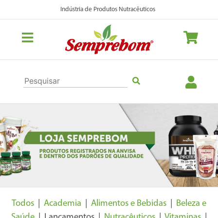
Indústria de Produtos Nutracêuticos
Previous
Nex
Todos
|
Academia
|
Alimentos e Bebidas
|
Beleza e
Saúde
| Lançamentos |
Nutracêuticos
|
Vitaminas
|