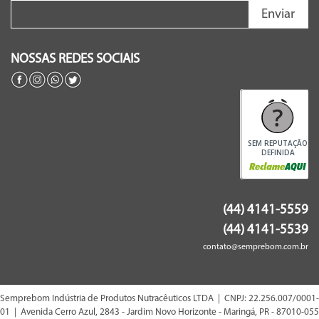
Enviar
NOSSAS REDES SOCIAIS
SEM REPUTAÇÃO
DEFINIDA
(44) 4141-5559
(44) 4141-5539
contato@semprebom.com.br
Semprebom Indústria de Produtos Nutracêuticos LTDA | CNPJ: 22.256.007/0001-
01 | Avenida Cerro Azul, 2843 - Jardim Novo Horizonte - Maringá, PR - 87010-055