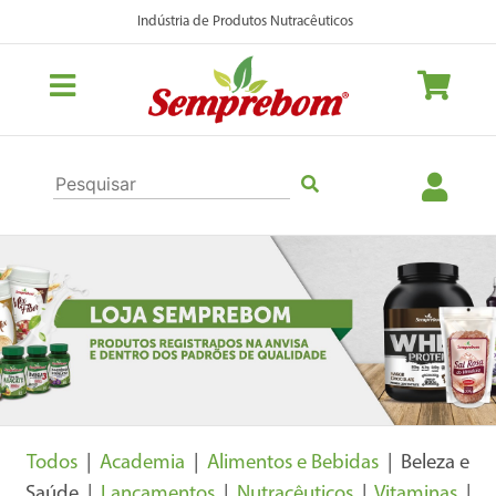
Indústria de Produtos Nutracêuticos
Previous
Nex
Todos
|
Academia
|
Alimentos e Bebidas
| Beleza e
Saúde |
Lançamentos
|
Nutracêuticos
|
Vitaminas
|