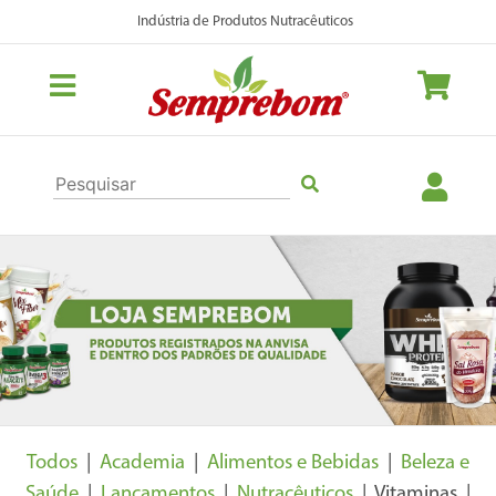
Indústria de Produtos Nutracêuticos
Previous
Nex
Todos
|
Academia
|
Alimentos e Bebidas
|
Beleza e
Saúde
|
Lançamentos
|
Nutracêuticos
| Vitaminas |